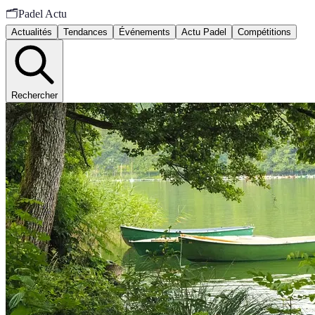
🗂️
Padel Actu
Actualités
Tendances
Événements
Actu Padel
Compétitions
Rechercher