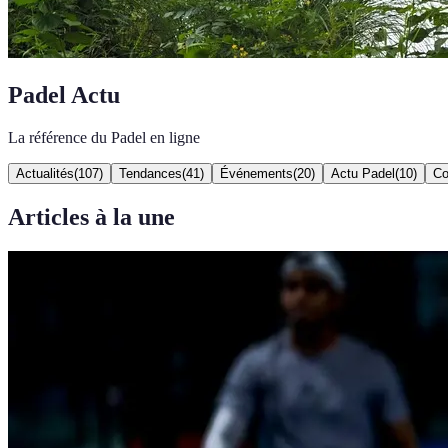
Padel Actu
La référence du Padel en ligne
Actualités
(
107
)
Tendances
(
41
)
Événements
(
20
)
Actu Padel
(
10
)
Co
Articles à la une