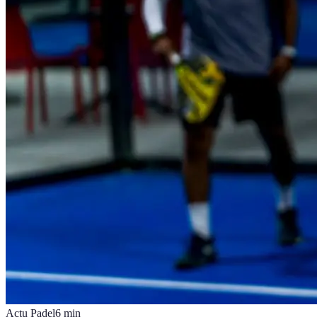
Actu Padel
6
min