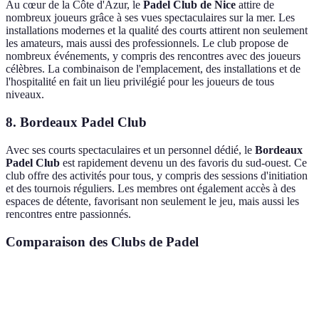
Au cœur de la Côte d'Azur, le
Padel Club de Nice
attire de
nombreux joueurs grâce à ses vues spectaculaires sur la mer. Les
installations modernes et la qualité des courts attirent non seulement
les amateurs, mais aussi des professionnels. Le club propose de
nombreux événements, y compris des rencontres avec des joueurs
célèbres. La combinaison de l'emplacement, des installations et de
l'hospitalité en fait un lieu privilégié pour les joueurs de tous
niveaux.
8.
Bordeaux Padel Club
Avec ses courts spectaculaires et un personnel dédié, le
Bordeaux
Padel Club
est rapidement devenu un des favoris du sud-ouest. Ce
club offre des activités pour tous, y compris des sessions d'initiation
et des tournois réguliers. Les membres ont également accès à des
espaces de détente, favorisant non seulement le jeu, mais aussi les
rencontres entre passionnés.
Comparaison des Clubs de Padel
Critère
Club de Padel Paris
Padel Horizon Lyon
P
Ambiance
Animée
Amicale
D