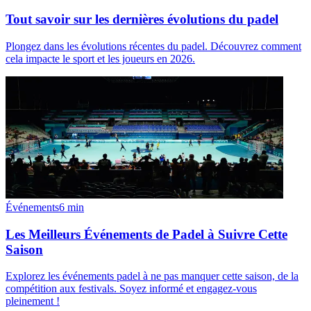
Tout savoir sur les dernières évolutions du padel
Plongez dans les évolutions récentes du padel. Découvrez comment
cela impacte le sport et les joueurs en 2026.
Événements
6
min
Les Meilleurs Événements de Padel à Suivre Cette
Saison
Explorez les événements padel à ne pas manquer cette saison, de la
compétition aux festivals. Soyez informé et engagez-vous
pleinement !