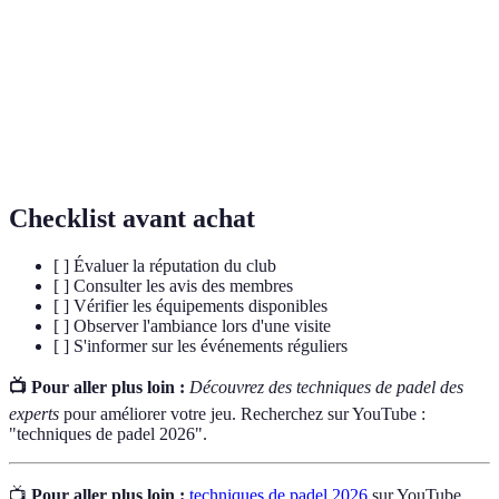
sur un court réduit.
Terrain spécifique où se joue le padel,
Court
généralement entouré de murs.
Événement où des joueurs s'affrontent pour
Compétition
déterminer un gagnant.
Checklist avant achat
[ ] Évaluer la réputation du club
[ ] Consulter les avis des membres
[ ] Vérifier les équipements disponibles
[ ] Observer l'ambiance lors d'une visite
[ ] S'informer sur les événements réguliers
📺 Pour aller plus loin :
Découvrez des techniques de padel des
experts
pour améliorer votre jeu. Recherchez sur YouTube :
"techniques de padel 2026".
📺
Pour aller plus loin :
techniques de padel 2026
sur YouTube