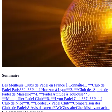
Sommaire
Les Meilleurs Clubs de Padel en France à Connaître
1. **Club de
Padel Paris**
2. **Padel Horizon à Lyon**
3. **Club des Sports de
Padel de Marseille**
4. **Padel Attitude à Toulouse**
5.
**Montpellier Padel Club**
6. **Lyon Padel Club**
7. **Padel
Club de Nice**
8. **Bordeaux Padel Club**
Comparaison des
Clubs de Padel
💡 Avis d'expert :
FAQ
Glossaire
Checklist avant achat