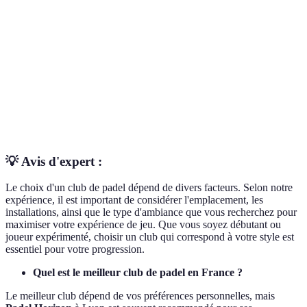
Installations
Indoor/Outdoor
Indoor/Outdoor
I
Compétitions
Tournois
Événements
S
fréquentes
communautaires
Accès aux
Oui
Oui
O
entraîneurs
💡 Avis d'expert :
Le choix d'un club de padel dépend de divers facteurs. Selon notre
expérience, il est important de considérer l'emplacement, les
installations, ainsi que le type d'ambiance que vous recherchez pour
maximiser votre expérience de jeu. Que vous soyez débutant ou
joueur expérimenté, choisir un club qui correspond à votre style est
essentiel pour votre progression.
Quel est le meilleur club de padel en France ?
Le meilleur club dépend de vos préférences personnelles, mais