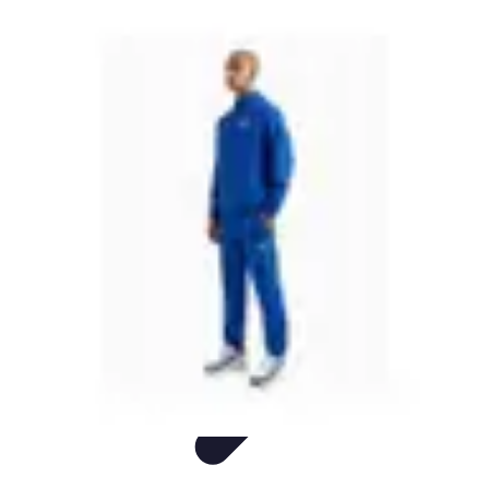
Padel Actu
Actualités
Tendances
Événements
Règles
Équipement
Padel Actu