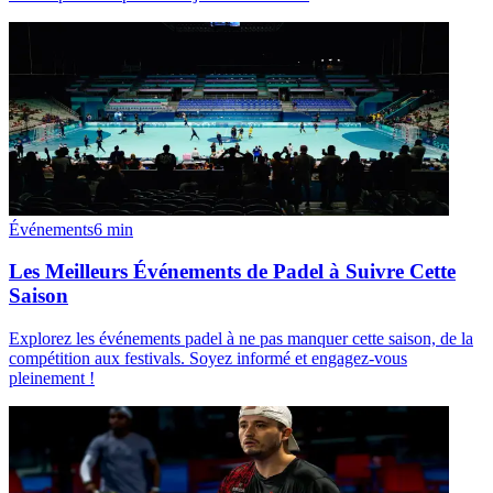
Événements
6
min
Les Meilleurs Événements de Padel à Suivre Cette
Saison
Explorez les événements padel à ne pas manquer cette saison, de la
compétition aux festivals. Soyez informé et engagez-vous
pleinement !