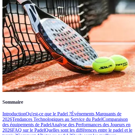
Sommaire
Introduction
Qu'est-ce que le Padel ?
Événements Marquants de
2026
Tendances Technologiques au Service du Padel
Comparaison
des équipements de Padel
Analyse des Performances des Joueurs en
2026
FAQ sur le Padel
Quelles sont les différences entre le padel et le