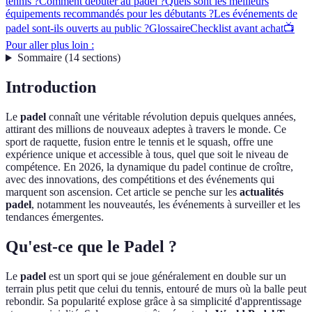
tennis ?
Comment débuter au padel ?
Quels sont les meilleurs
équipements recommandés pour les débutants ?
Les événements de
padel sont-ils ouverts au public ?
Glossaire
Checklist avant achat
📺
Pour aller plus loin :
Sommaire
(
14
sections
)
Introduction
Le
padel
connaît une véritable révolution depuis quelques années,
attirant des millions de nouveaux adeptes à travers le monde. Ce
sport de raquette, fusion entre le tennis et le squash, offre une
expérience unique et accessible à tous, quel que soit le niveau de
compétence. En 2026, la dynamique du padel continue de croître,
avec des innovations, des compétitions et des événements qui
marquent son ascension. Cet article se penche sur les
actualités
padel
, notamment les nouveautés, les événements à surveiller et les
tendances émergentes.
Qu'est-ce que le Padel ?
Le
padel
est un sport qui se joue généralement en double sur un
terrain plus petit que celui du tennis, entouré de murs où la balle peut
rebondir. Sa popularité explose grâce à sa simplicité d'apprentissage