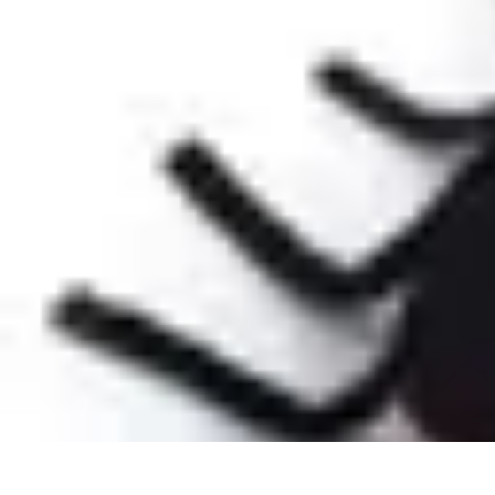
Padel Actu
Actualités
Tendances
Événements
Règles
Équipement
Padel Actu