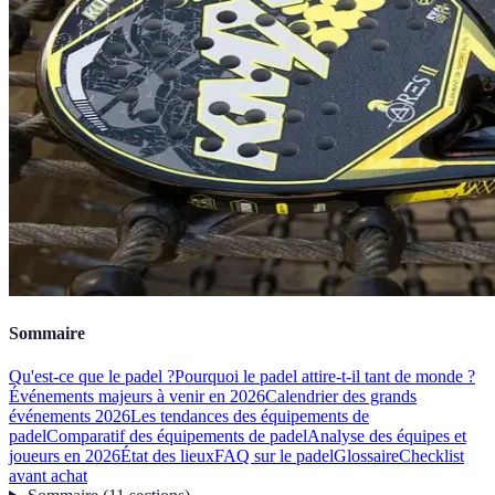
Sommaire
Qu'est-ce que le padel ?
Pourquoi le padel attire-t-il tant de monde ?
Événements majeurs à venir en 2026
Calendrier des grands
événements 2026
Les tendances des équipements de
padel
Comparatif des équipements de padel
Analyse des équipes et
joueurs en 2026
État des lieux
FAQ sur le padel
Glossaire
Checklist
avant achat