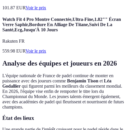
101.87
EUR
Voir le prix
Watch Fit 4 Pro Montre Connectée,Ultra-Fine,1.82"" Écran
Verre Saphir,Bordure En Alliage De Titane,Suivi De La
Santé,Ecg,Jusqu'À 10 Jours
Rakuten FR
559.98
EUR
Voir le prix
Analyse des équipes et joueurs en 2026
L'équipe nationale de France de padel continue de monter en
puissance avec des joueurs comme
Benjamin Tison
et
Léa
Godallier
qui figurent parmi les meilleurs du classement mondial.
En 2026, l'équipe vise enfin de remporter le titre lors du
Championnat du Monde. Les jeunes talents émergent également,
avec des académies de padel qui fleurissent et nourrissent de futurs
champions.
État des lieux
Une grande partie de l'intérêt croissant pour le padel réside dans le