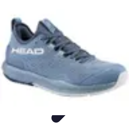
Padel Actu
Actualités
Tendances
Événements
Règles
Équipement
Padel Actu