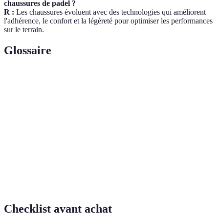
chaussures de padel ?
R :
Les chaussures évoluent avec des technologies qui améliorent
l'adhérence, le confort et la légèreté pour optimiser les performances
sur le terrain.
Glossaire
Terme
Définition
Sport de raquette jouant sur un court fermé avec
Padel
des murs.
World
Circuit professionnel de compétition de padel.
Padel Tour
Équipement utilisé pour frapper la balle, crucial
Raquette
pour la performance.
Checklist avant achat