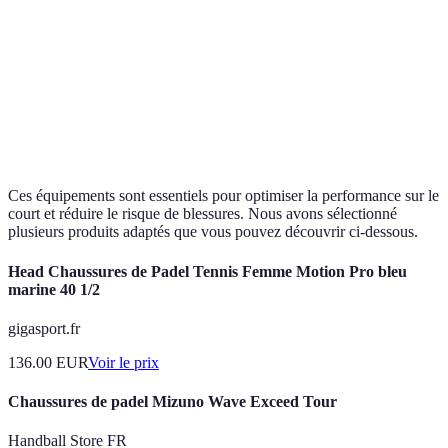
Adhérence
Confort
Style
choix 
Chaussures
supérieure
maximisé
moderne
la
polyva
Idéal 
Design
Vêtements
Respirabilité
Élasticité
le con
coloré
sur le
Ces équipements sont essentiels pour optimiser la performance sur le
court et réduire le risque de blessures. Nous avons sélectionné
plusieurs produits adaptés que vous pouvez découvrir ci-dessous.
Head Chaussures de Padel Tennis Femme Motion Pro bleu
marine 40 1/2
gigasport.fr
136.00
EUR
Voir le prix
Chaussures de padel Mizuno Wave Exceed Tour
Handball Store FR