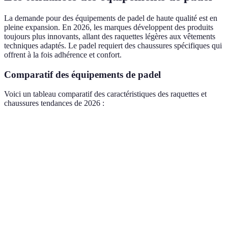
La demande pour des équipements de padel de haute qualité est en
pleine expansion. En 2026, les marques développent des produits
toujours plus innovants, allant des raquettes légères aux vêtements
techniques adaptés. Le padel requiert des chaussures spécifiques qui
offrent à la fois adhérence et confort.
Comparatif des équipements de padel
Voici un tableau comparatif des caractéristiques des raquettes et
chaussures tendances de 2026 :
Équipement
Option A
Option B
Option C
Verdi
Choix
optima
Raquettes
Légèreté
Précision
Durabilité
pour l
joueur
avancé
Meille