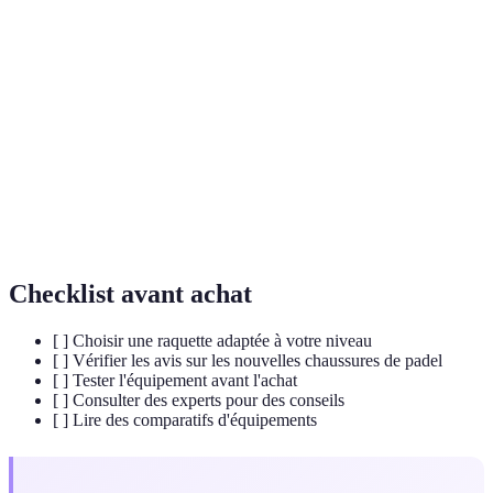
Terme
Définition
Sport de raquette combinant des éléments de tennis et
Padel
squash, joué en double sur un court entouré de murs.
Équipement de base dans le padel, généralement plus
Raquette
légère que celles de tennis pour un meilleur contrôle.
Premier coup d'un échange, déterminant souvent le
Service
déroulement du point.
Checklist avant achat
[ ] Choisir une raquette adaptée à votre niveau
[ ] Vérifier les avis sur les nouvelles chaussures de padel
[ ] Tester l'équipement avant l'achat
[ ] Consulter des experts pour des conseils
[ ] Lire des comparatifs d'équipements