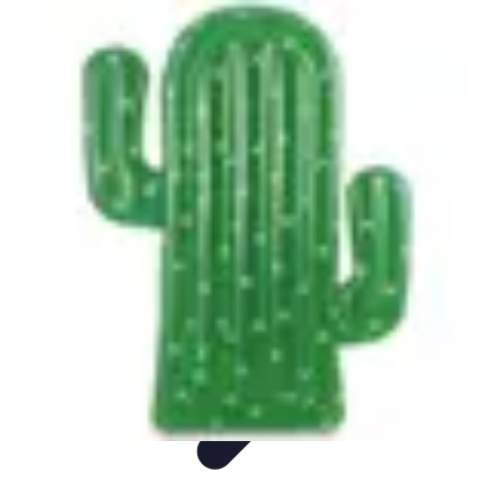
Padel Actu
Actualités
Tendances
Événements
Règles
Équipement
Padel Actu