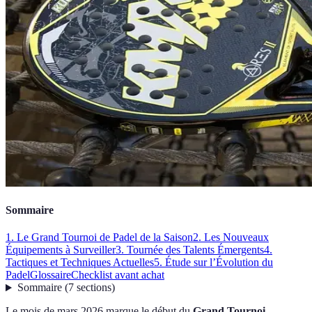
Sommaire
1. Le Grand Tournoi de Padel de la Saison
2. Les Nouveaux
Équipements à Surveiller
3. Tournée des Talents Émergents
4.
Tactiques et Techniques Actuelles
5. Étude sur l’Évolution du
Padel
Glossaire
Checklist avant achat
Sommaire
(
7
sections
)
Le mois de mars 2026 marque le début du
Grand Tournoi