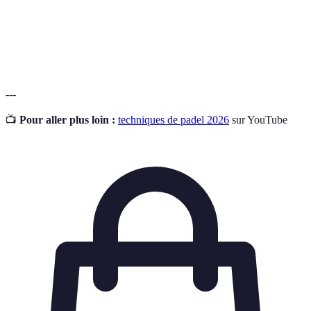
3882793585
offrent confort et performance sur le terrain.
Un sac de padel spacieux pour transporter tout votre
2013109878
équipement facilement.
---
📺
Pour aller plus loin :
techniques de padel 2026
sur YouTube