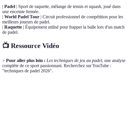
|
Padel
| Sport de raquette, mélange de tennis et squash, joué dans
une enceinte fermée.
|
World Padel Tour
| Circuit professionnel de compétition pour les
meilleurs joueurs de padel.
|
Raquette
| Équipement utilisé pour frapper la balle lors d'un match
de padel.
📺 Ressource Vidéo
>
Pour aller plus loin :
Les techniques de jeu au padel
, une analyse
complète de ce sport passionnant. Recherchez sur YouTube :
"techniques de padel 2026".
Catalog ID
Contexte
Nous avons sélectionné plusieurs raquettes de padel
4121592620
optimisées pour améliorer votre jeu, que vous soyez
amateur ou professionnel.
Des chaussures spécialement conçues pour le padel