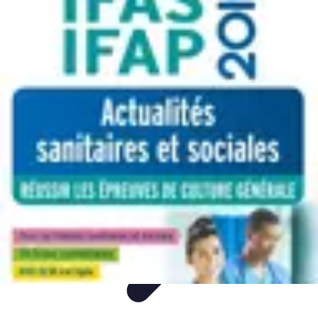
Padel Actu
Actualités
Tendances
Événements
Règles
Équipement
Padel Actu