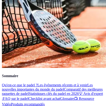
Sommaire
Qu'est-ce que le padel ?
Les événements récents et à venir
Les
nouvelles importantes du monde du padel
Comparatif des meilleures
raquettes de padel
Statistiques clés du padel en 2026
💡 Avis d'expert
:
FAQ sur le padel
Checklist avant achat
Glossaire
📺 Ressource
Vidéo
Produits recommandés