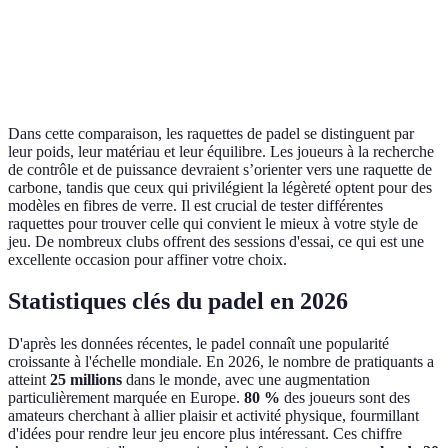
Raquet
Prise de
Bonne
Très bonne
Moyenne
B à
spin
privil
Dans cette comparaison, les raquettes de padel se distinguent par
leur poids, leur matériau et leur équilibre. Les joueurs à la recherche
de contrôle et de puissance devraient s’orienter vers une raquette de
carbone, tandis que ceux qui privilégient la légèreté optent pour des
modèles en fibres de verre. Il est crucial de tester différentes
raquettes pour trouver celle qui convient le mieux à votre style de
jeu. De nombreux clubs offrent des sessions d'essai, ce qui est une
excellente occasion pour affiner votre choix.
Statistiques clés du padel en 2026
D'après les données récentes, le padel connaît une popularité
croissante à l'échelle mondiale. En 2026, le nombre de pratiquants a
atteint
25 millions
dans le monde, avec une augmentation
particulièrement marquée en Europe.
80 %
des joueurs sont des
amateurs cherchant à allier plaisir et activité physique, fourmillant
d'idées pour rendre leur jeu encore plus intéressant. Ces chiffre