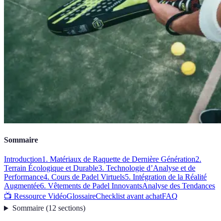
Sommaire
Introduction
1. Matériaux de Raquette de Dernière Génération
2.
Terrain Écologique et Durable
3. Technologie d’Analyse et de
Performance
4. Cours de Padel Virtuels
5. Intégration de la Réalité
Augmentée
6. Vêtements de Padel Innovants
Analyse des Tendances
📺 Ressource Vidéo
Glossaire
Checklist avant achat
FAQ
Sommaire
(
12
sections
)