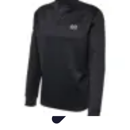
Padel Actu
Actualités
Tendances
Événements
Règles
Équipement
Padel Actu