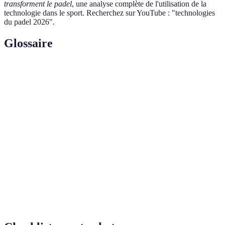
transforment le padel
, une analyse complète de l'utilisation de la
technologie dans le sport. Recherchez sur YouTube : "technologies
du padel 2026".
Glossaire
Terme
Définition
Réalité
Technologie qui superpose des éléments virtuels au
Augmentée
monde réel, souvent utilisée pour améliorer
(RA)
l'interaction avec des applications.
Matériaux fabriqués à partir de deux matériaux ou
Matériaux
plus différents, offrant des propriétés améliorées,
Composites
souvent utilisés dans la fabrication de raquettes.
Qui respecte l'environnement et contribue à réduire
Écologique
l'impact négatif sur la planète.