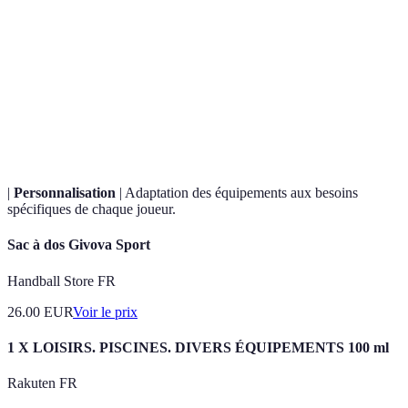
Terme
Définition
Instrument en forme de cadre tendu de cordes, utilisé
Raquette
pour frapper la balle de padel.
Capacité d'un matériau à absorber les chocs, important
Amorti
pour la chaussures de sport.
|
Personnalisation
| Adaptation des équipements aux besoins
spécifiques de chaque joueur.
Sac à dos Givova Sport
Handball Store FR
26.00
EUR
Voir le prix
1 X LOISIRS. PISCINES. DIVERS ÉQUIPEMENTS 100 ml
Rakuten FR