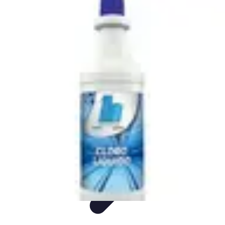
Padel Actu
Actualités
Tendances
Événements
Règles
Équipement
Padel Actu