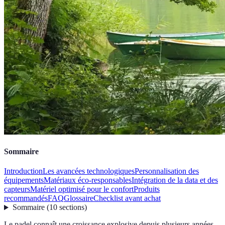
Sommaire
Introduction
Les avancées technologiques
Personnalisation des
équipements
Matériaux éco-responsables
Intégration de la data et des
capteurs
Matériel optimisé pour le confort
Produits
recommandés
FAQ
Glossaire
Checklist avant achat
Sommaire
(
10
sections
)
Le padel connaît une croissance explosive depuis plusieurs années,