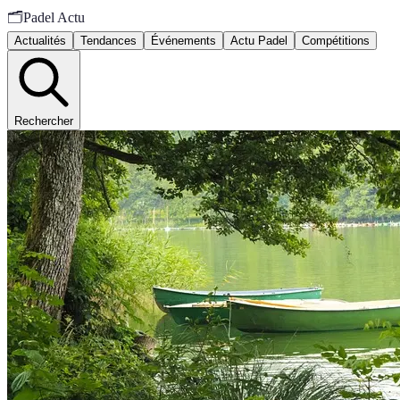
🗂️
Padel Actu
Actualités
Tendances
Événements
Actu Padel
Compétitions
Rechercher