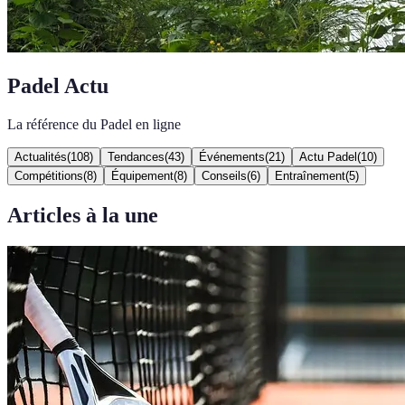
Padel Actu
La référence du Padel en ligne
Actualités
(
108
)
Tendances
(
43
)
Événements
(
21
)
Actu Padel
(
10
)
Compétitions
(
8
)
Équipement
(
8
)
Conseils
(
6
)
Entraînement
(
5
)
Articles à la une