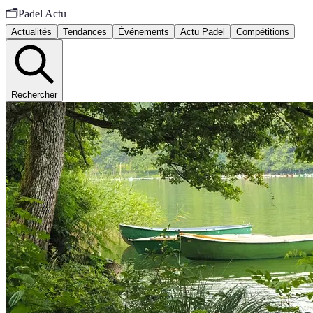
🗂️
Padel Actu
Actualités
Tendances
Événements
Actu Padel
Compétitions
Rechercher