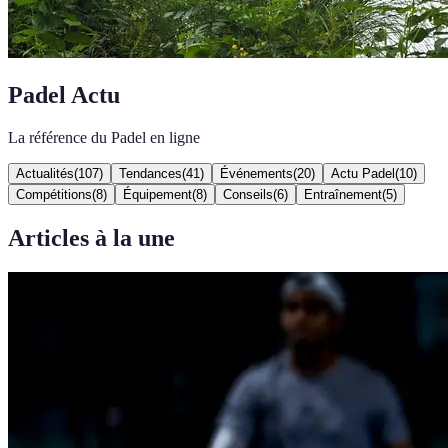
Padel Actu
La référence du Padel en ligne
Actualités
(
107
)
Tendances
(
41
)
Événements
(
20
)
Actu Padel
(
10
)
Compétitions
(
8
)
Équipement
(
8
)
Conseils
(
6
)
Entraînement
(
5
)
Articles à la une